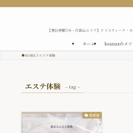
【恵比寿駅3分・代官山エリア】クリスティーナ・
ホーム
keanaxのメ
HOME
エステ体験
エステ体験
– tag –
肌管理