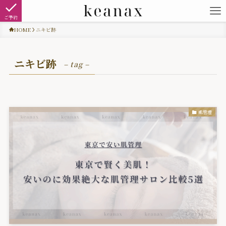
ご予約
HOME
ニキビ跡
ニキビ跡
– tag –
肌管理