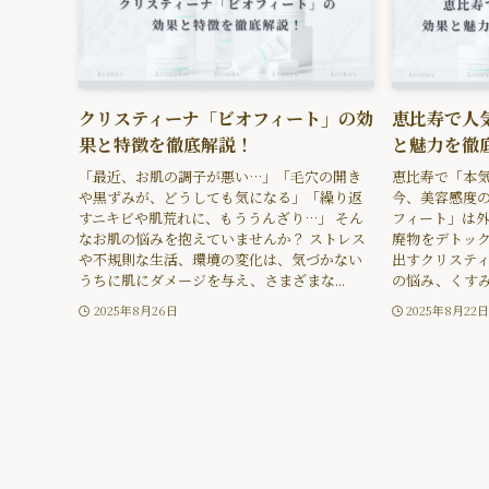
クリスティーナ「ビオフィート」の効
恵比寿で人
果と特徴を徹底解説！
と魅力を徹
「最近、お肌の調子が悪い…」「毛穴の開き
恵比寿で「本
や黒ずみが、どうしても気になる」「繰り返
今、美容感度
すニキビや肌荒れに、もううんざり…」 そん
フィート」は
なお肌の悩みを抱えていませんか？ ストレス
廃物をデトッ
や不規則な生活、環境の変化は、気づかない
出すクリステ
うちに肌にダメージを与え、さまざまな...
の悩み、くすみ
2025年8月26日
2025年8月22