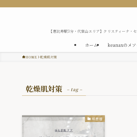
【恵比寿駅3分・代官山エリア】クリスティーナ・
ホーム
keanaxのメ
HOME
乾燥肌対策
乾燥肌対策
– tag –
肌管理