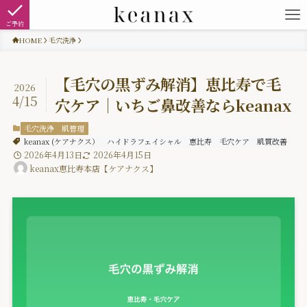
ご予約
HOME
毛穴洗浄
【毛穴の黒ずみ解消】恵比寿で毛
2026
4/15
穴ケア｜いちご鼻改善ならkeanax
毛穴洗浄
肌管理
keanax (ケアナクス）
ハイドラフェイシャル
恵比寿
毛穴ケア
肌質改善
2026年4月13日
2026年4月15日
keanax恵比寿本店【ケアナクス】