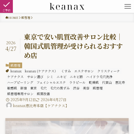
ご予約
HOME
肌管理
東京で安い肌質改善サロン比較｜
2026
韓国式肌管理が受けられるおすす
4/27
め店
肌管理
keanax
keanax (ケアナクス）
くすみ
エステサロン
クリスティーナ
ケアナクス
サロン選び
シミ
ニキビ
ニキビ跡
ハイドラ毛穴洗浄
ハーブピーリング
フェイシャルエステ
ララピール
乾燥肌
代官山
恵比寿
敏感肌
新宿
東京
毛穴
毛穴の黒ずみ
渋谷
美容
肌管理
肌管理専用サロン
肌質改善
2025年9月12日
2026年4月27日
keanax恵比寿本店【ケアナクス】