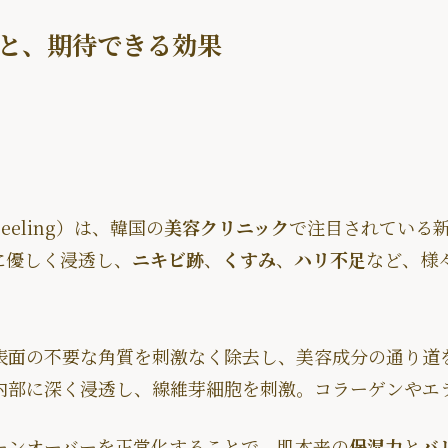
と、期待できる効果
Peeling）は、韓国の
美容クリニック
で注目されている
に優しく浸透し、
ニキビ跡
、
くすみ
、
ハリ不足
など、様
表面の不要な角質を刺激なく除去し、美容成分の通り道
内部に深く浸透し、線維芽細胞を刺激。コラーゲンやエ
ーンオーバーを正常化することで、肌本来の
保湿力
と
バ