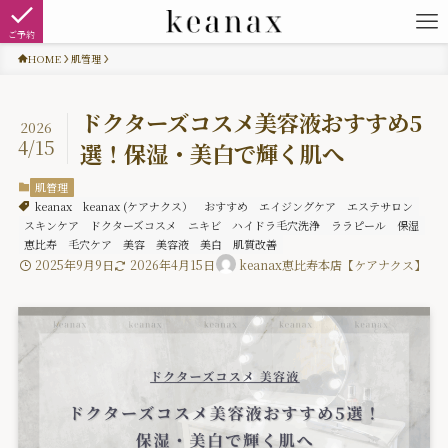
ご予約
HOME
肌管理
ドクターズコスメ美容液おすすめ5
2026
4/15
選！保湿・美白で輝く肌へ
肌管理
keanax
keanax (ケアナクス）
おすすめ
エイジングケア
エステサロン
スキンケア
ドクターズコスメ
ニキビ
ハイドラ毛穴洗浄
ララピール
保湿
恵比寿
毛穴ケア
美容
美容液
美白
肌質改善
2025年9月9日
2026年4月15日
keanax恵比寿本店【ケアナクス】