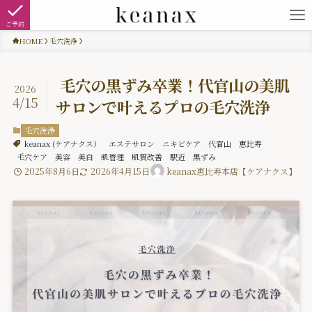
ご予約
HOME
毛穴洗浄
毛穴の黒ずみ卒業！代官山の美肌
2026
4/15
サロンで叶えるプロの毛穴洗浄
毛穴洗浄
keanax (ケアナクス）
エステサロン
ニキビケア
代官山
恵比寿
毛穴ケア
美容
美白
肌管理
肌質改善
駅近
黒ずみ
2025年8月6日
2026年4月15日
keanax恵比寿本店【ケアナクス】