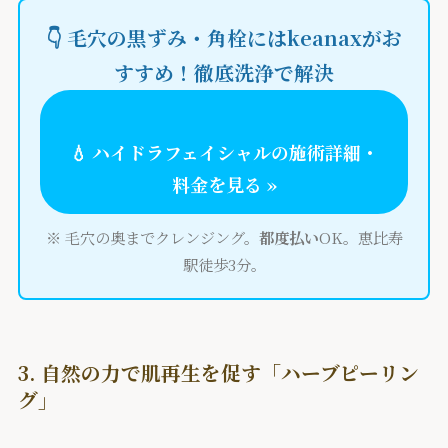
👇
毛穴の黒ずみ
・
角栓
には
keanaxがお
すすめ！
徹底洗浄で解決
💧
ハイドラフェイシャル
の
施術詳細
・
料金
を見る »
※ 毛穴の奥までクレンジング。
都度払い
OK。恵比寿
駅徒歩3分。
3. 自然の力で肌再生を促す「ハーブピーリン
グ」