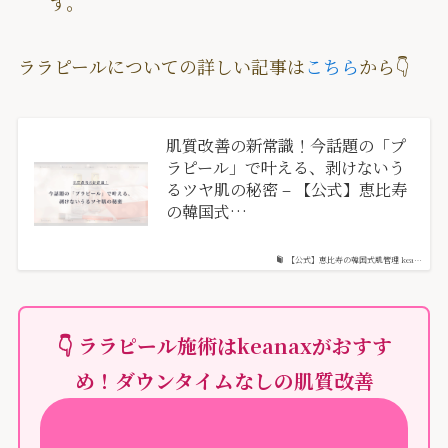
す。
ララピールについての詳しい記事は
こちら
から👇
肌質改善の新常識！今話題の「プ
ラピール」で叶える、剥けないう
るツヤ肌の秘密 – 【公式】恵比寿
の韓国式…
【公式】恵比寿の韓国式肌管理 kea…
👇
ララピール
施術は
keanaxがおすす
め！
ダウンタイムなし
の肌質改善