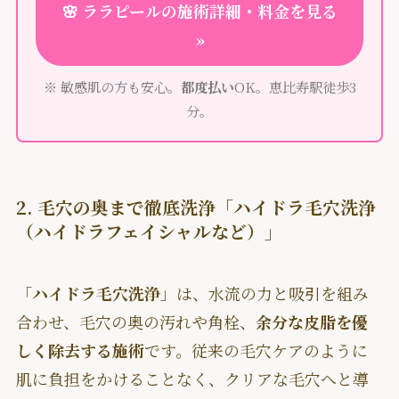
🌸
ララピール
の
施術詳細
・
料金
を見る
»
※ 敏感肌の方も安心。
都度払い
OK。恵比寿駅徒歩3
分。
2. 毛穴の奥まで徹底洗浄「ハイドラ毛穴洗浄
（ハイドラフェイシャルなど）」
「
ハイドラ毛穴洗浄
」は、水流の力と吸引を組み
合わせ、毛穴の奥の汚れや角栓、
余分な皮脂を優
しく除去する施術
です。従来の毛穴ケアのように
肌に負担をかけることなく、クリアな毛穴へと導