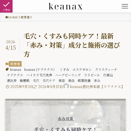
ご予約
HOME
肌管理
毛穴・くすみも同時ケア！最新
2026
「赤み・対策」成分と施術の選び
4/15
方
肌管理
keanax
keanax (ケアナクス）
くすみ
エステサロン
クリスティーナ
ケアナクス
ハイドラ毛穴洗浄
ハーブピーリング
ララピール
代官山
恵比寿
敏感肌
毛穴
毛穴ケア
美容
美白
肌質改善
赤み
2025年9月3日
2026年4月15日
keanax恵比寿本店【ケアナクス】